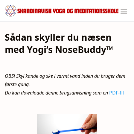
Spring
til
indhold
Sådan skyller du næsen
med Yogi’s NoseBuddy™
OBS! Skyl kande og ske i varmt vand inden du bruger dem
første gang.
Du kan downloade denne brugsanvisning som en
PDF-fil