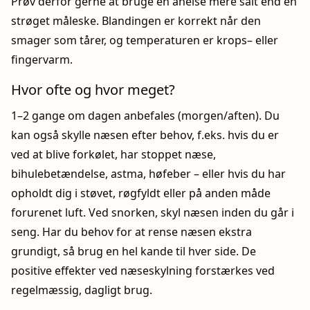
Prøv derfor gerne at bruge en anelse mere salt end en
strøget måleske. Blandingen er korrekt når den
smager som tårer, og temperaturen er krops– eller
fingervarm.
Hvor ofte og hvor meget?
1–2 gange om dagen anbefales (morgen/aften). Du
kan også skylle næsen efter behov, f.eks. hvis du er
ved at blive forkølet, har stoppet næse,
bihulebetændelse, astma, høfeber – eller hvis du har
opholdt dig i støvet, røgfyldt eller på anden måde
forurenet luft. Ved snorken, skyl næsen inden du går i
seng. Har du behov for at rense næsen ekstra
grundigt, så brug en hel kande til hver side. De
positive effekter ved næseskylning forstærkes ved
regelmæssig, dagligt brug.