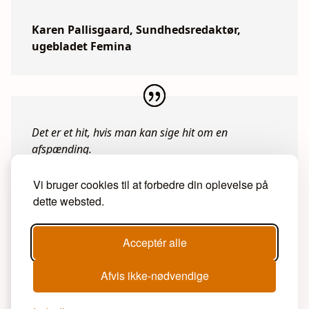
Karen Pallisgaard, Sundhedsredaktør,
ugebladet Femina
Det er et hit, hvis man kan sige hit om en
afspænding.
Vi bruger cookies til at forbedre din oplevelse på
A. Thomson, terapeut og New Age
dette websted.
boghandler i England
Acceptér alle
Afvis ikke-nødvendige
Hjemme anvender jeg "oplev yoga nidra" cd´en 2 -