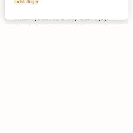
Indstillinger
3 gange om ugen. Den afslapning jeg oplever er
helt fantastisk. Jeg har opdaget, at min verbale
forståelse forstærkes, når jeg praktiserer yoga
nidra. Minder, oplevelser og erfaringer siver frem
og jeg oplever at mit forhold til mig selv forandres
langsomt men sikkert. Mit selvværd styrkes - og jeg
bliver mere og mere omsorgsfuld overfor mig selv
(venlig, tålmodig og tilladende). Det føles ekstremt
godt. Som oplevelsen af at finde ro og føle sig
befriet nu og da. Hilsen.
Anneli Wiberg, Sweden
Efter kurset har jeg fortsat med at bruge Yoga