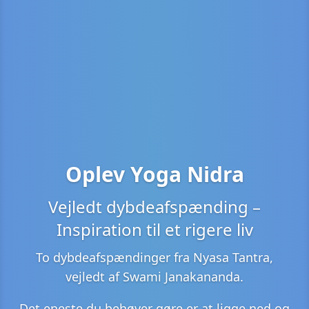
Oplev Yoga Nidra
Vejledt dybdeafspænding –
Inspiration til et rigere liv
To dybdeafspændinger fra Nyasa Tantra,
vejledt af Swami Janakananda.
Det eneste du behøver gøre er at ligge ned og