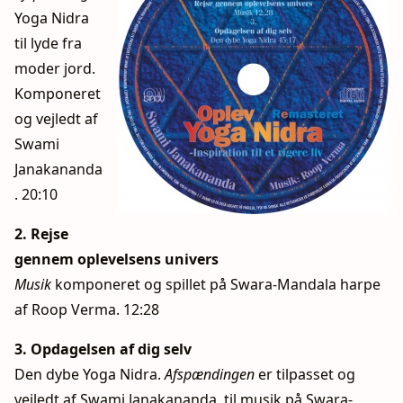
Yoga Nidra
til lyde fra
moder jord.
Komponeret
og vejledt af
Swami
Janakananda
. 20:10
2. Rejse
gennem oplevelsens univers
Musik
komponeret og spillet på Swara-Mandala harpe
af Roop Verma. 12:28
3.
Opdagelsen af dig selv
Den dybe Yoga Nidra.
Afspændingen
er tilpasset og
vejledt af Swami Janakananda, til musik på Swara-