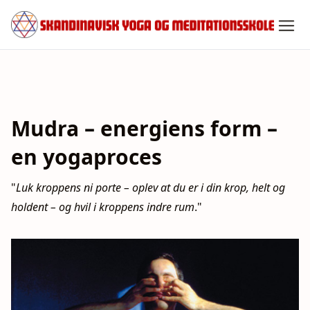
Spring
til
indhold
Mudra – energiens form –
en yogaproces
"
Luk kroppens ni porte – oplev at du er i din krop, helt og
holdent – og hvil i kroppens indre rum
."