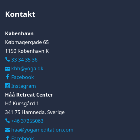
Kontakt
København
Købmagergade 65
1150 København K
33 34 35 36
kbh@yoga.dk
Facebook
Instagram
Håå Retreat Center
Hå Kursgård 1
341 75 Hamneda, Sverige
+46 37255063

haa@yogameditation.com
Facebook