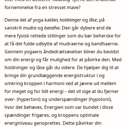
fornemmelse fra en stresset mave?
Denne del af yoga kaldes
holdninger
og
låse
, på
sanskrit
mudra
og
bandha
. Den går dybere end de
mere fysisk rettede stillinger som du bør beherske for
at få det fulde udbytte af mudraerne og bandhaerne.
Gennem yogaens åndedrætsøvelser bliver du bevidst
om din energi og får mulighed for at påvirke den. Med
holdninger og låse går du videre. De hjælper dig til at
bringe din grundlæggende energistruktur i og
omkring kroppen i harmoni ved at jævne ud mellem
for meget og for lidt energi – det vil sige at du fjerner
over- (hypertoni) og underspændinger (hypotoni),
hvor det behøves. Energien som var bundet i disse
spændinger frigøres, og kroppens optimale
energiniveau genoprettes. Dette påvirker din