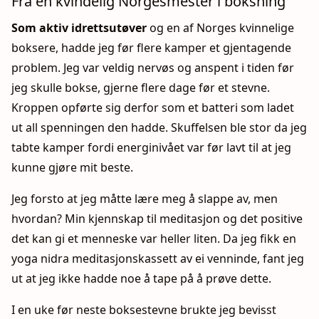
Fra en kvindelig Norgesmester i boksning
Som aktiv idrettsutøver
og en af Norges kvinnelige
boksere, hadde jeg før flere kamper et gjentagende
problem. Jeg var veldig nervøs og anspent i tiden før
jeg skulle bokse, gjerne flere dage før et stevne.
Kroppen opførte sig derfor som et batteri som ladet
ut all spenningen den hadde. Skuffelsen ble stor da jeg
tabte kamper fordi energinivået var før lavt til at jeg
kunne gjøre mit beste.
Jeg forsto at jeg måtte lære meg å slappe av, men
hvordan? Min kjennskap til meditasjon og det positive
det kan gi et menneske var heller liten. Da jeg fikk en
yoga nidra meditasjonskassett av ei venninde, fant jeg
ut at jeg ikke hadde noe å tape på å prøve dette.
I en uke før neste boksestevne brukte jeg bevisst