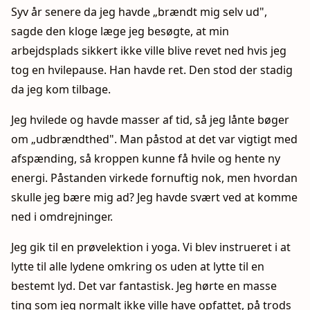
Syv år senere da jeg havde „brændt mig selv ud",
sagde den kloge læge jeg besøgte, at min
arbejdsplads sikkert ikke ville blive revet ned hvis jeg
tog en hvilepause. Han havde ret. Den stod der stadig
da jeg kom tilbage.
Jeg hvilede og havde masser af tid, så jeg lånte bøger
om „udbrændthed". Man påstod at det var vigtigt med
afspænding, så kroppen kunne få hvile og hente ny
energi. Påstanden virkede fornuftig nok, men hvordan
skulle jeg bære mig ad? Jeg havde svært ved at komme
ned i omdrejninger.
Jeg gik til en prøvelektion i yoga. Vi blev instrueret i at
lytte til alle lydene omkring os uden at lytte til en
bestemt lyd. Det var fantastisk. Jeg hørte en masse
ting som jeg normalt ikke ville have opfattet, på trods