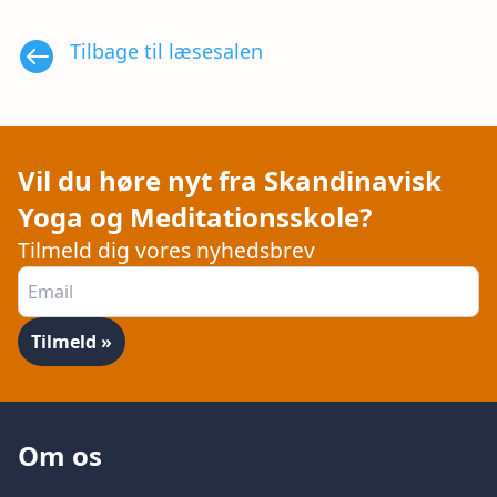

Tilbage til læsesalen
Vil du høre nyt fra Skandinavisk
Yoga og Meditationsskole?
Tilmeld dig vores nyhedsbrev
Om os