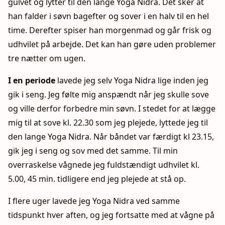
gulvet og lytter til den lange Yoga Nidra. Det sker at
han falder i søvn bagefter og sover i en halv til en hel
time. Derefter spiser han morgenmad og går frisk og
udhvilet på arbejde. Det kan han gøre uden problemer
tre nætter om ugen.
I en periode
lavede jeg selv Yoga Nidra lige inden jeg
gik i seng. Jeg følte mig anspændt når jeg skulle sove
og ville derfor forbedre min søvn. I stedet for at lægge
mig til at sove kl. 22.30 som jeg plejede, lyttede jeg til
den lange Yoga Nidra. Når båndet var færdigt kl 23.15,
gik jeg i seng og sov med det samme. Til min
overraskelse vågnede jeg fuldstændigt udhvilet kl.
5.00, 45 min. tidligere end jeg plejede at stå op.
I flere uger lavede jeg Yoga Nidra ved samme
tidspunkt hver aften, og jeg fortsatte med at vågne på