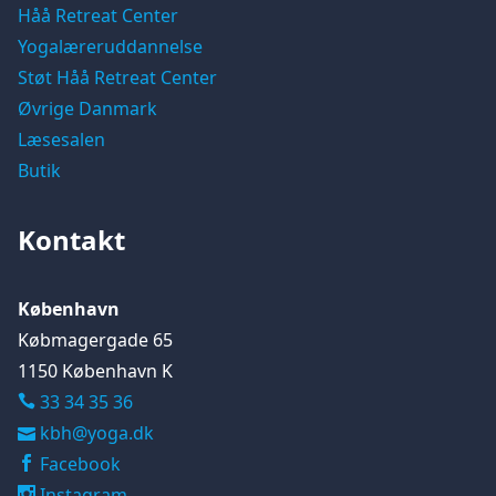
Håå Retreat Center
Yogalæreruddannelse
Støt Håå Retreat Center
Øvrige Danmark
Læsesalen
Butik
Kontakt
København
Købmagergade 65
1150 København K
33 34 35 36
kbh@yoga.dk
Facebook
Instagram