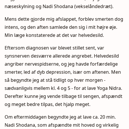
næseskylning og Nadi Shodana (vekselåndedræt).
Mens dette gjorde mig afslappet, forblev smerten dog
intens, og den aften samlede den sig i mit højre øje.
Min læge konstaterede at det var helvedesild.
Eftersom diagnosen var blevet stillet sent, var
synsnerven desværre allerede angrebet. Helvedesild
angriber nervespidserne, og jeg havde forfærdelige
smerter, led af dyb depression, især om aftenen. Men
så begyndte jeg at stå tidligt op hver morgen -
sædvanligvis mellem kl. 4 og 5 - for at lave Yoga Nidra.
Derefter kunne jeg vende tilbage til sengen, afspændt
og meget bedre tilpas, det hjalp meget.
Om eftermiddagen begyndte jeg at lave ca. 20 min.
Nadi Shodana, som afspændte mit hoved og virkelig