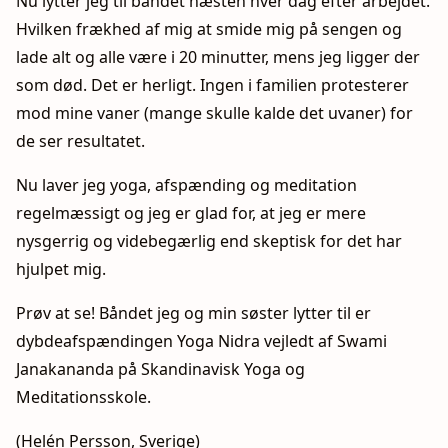
Nu lytter jeg til båndet næsten hver dag efter arbejdet.
Hvilken frækhed af mig at smide mig på sengen og
lade alt og alle være i 20 minutter, mens jeg ligger der
som død. Det er herligt. Ingen i familien protesterer
mod mine vaner (mange skulle kalde det uvaner) for
de ser resultatet.
Nu laver jeg yoga, afspænding og meditation
regelmæssigt og jeg er glad for, at jeg er mere
nysgerrig og videbegærlig end skeptisk for det har
hjulpet mig.
Prøv at se! Båndet jeg og min søster lytter til er
dybdeafspændingen Yoga Nidra vejledt af Swami
Janakananda på Skandinavisk Yoga og
Meditationsskole.
(Helén Persson, Sverige)