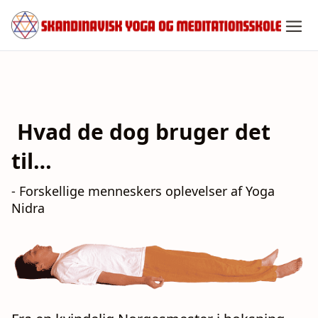
Spring
til
indhold
Hvad de dog bruger det
til…
- Forskellige menneskers oplevelser af Yoga
Nidra