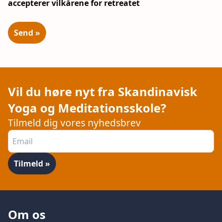
accepterer vilkårene for retreatet
Vil du høre nyt fra Skandinavisk
Yoga og Meditationsskole?
Tilmeld dig vores nyhedsbrev
Om os