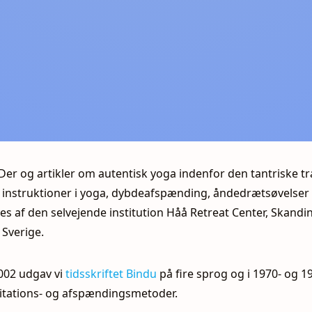
CDer og artikler om autentisk yoga indenfor den tantriske t
instruktioner i yoga, dybdeafspænding, åndedrætsøvelser 
es af den selvejende institution Håå Retreat Center, Skandi
 Sverige.
2002 udgav vi
tidsskriftet Bindu
på fire sprog og i 1970- og 1
tations- og afspændingsmetoder.