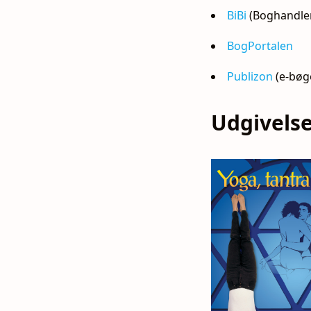
BiBi
(Boghandler
BogPortalen
Publizon
(e-bøg
Udgivels