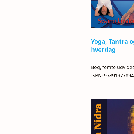
Yoga, Tantra o
hverdag
Bog, femte udvide
ISBN: 9789197789