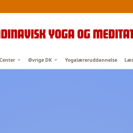
 Center
Øvrige DK
Yogalæreruddannelse
Læs