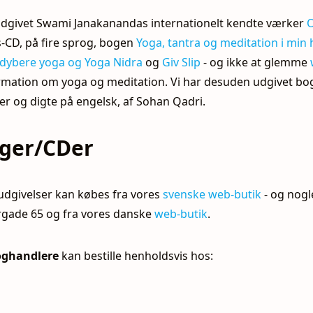
i udgivet Swami Janakanandas internationelt kendte værker
O
CD, på fire sprog, bogen
Yoga, tantra og meditation i min
 dybere yoga og Yoga Nidra
og
Giv Slip
- og ikke at glemme
mation om yoga og meditation. Vi har desuden udgivet b
er og digte på engelsk, af Sohan Qadri.
øger/CDer
udgivelser kan købes fra vores
svenske web-butik
- og nogl
gade 65 og fra vores danske
web-butik
.
oghandlere
kan bestille henholdsvis hos: