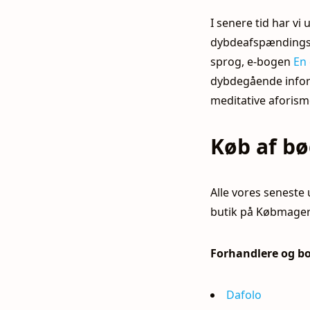
I senere tid har v
dybdeafspændings-
sprog, e-bogen
En
dybdegående infor
meditative aforism
Køb af b
Alle
vores seneste 
butik på Købmager
Forhandlere og b
Dafolo