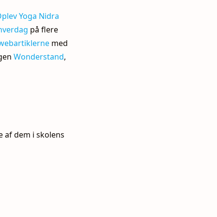
plev Yoga Nidra
 hverdag
på flere
webartiklerne
med
ogen
Wonderstand
,
e af dem i skolens