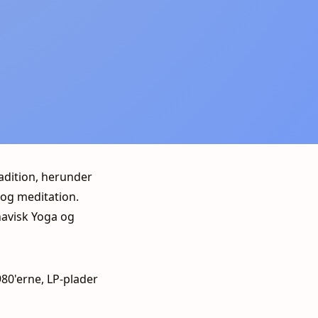
radition, herunder
og meditation.
navisk Yoga og
980'erne, LP-plader