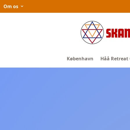
Spring
Om os
til
indhold
København
Håå Retreat