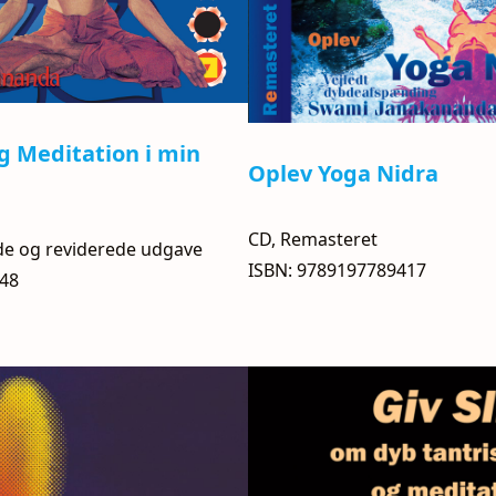
g Meditation i min
Oplev Yoga Nidra
CD, Remasteret
de og reviderede udgave
ISBN: 9789197789417
448