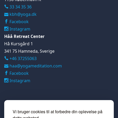
33 34 35 36
kbh@yoga.dk
Facebook
Instagram
Håå Retreat Center
Hå Kursgård 1
341 75 Hamneda, Sverige
+46 37255063

haa@yogameditation.com
Facebook
Instagram
Vi bruger cookies til at forbedre din oplevelse på
dette websted.