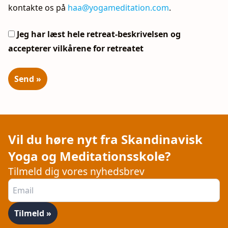
kontakte os på
haa@yogameditation.com
.
Jeg har læst hele retreat-beskrivelsen og
accepterer vilkårene for retreatet
Vil du høre nyt fra Skandinavisk
Yoga og Meditationsskole?
Tilmeld dig vores nyhedsbrev